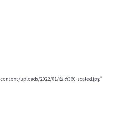
-content/uploads/2022/01/台所360-scaled.jpg”