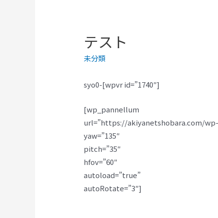
テスト
未分類
syo0-[wpvr id=”1740″]
[wp_pannellum
url=”https://akiyanetshobara.com/wp
yaw=”135″
pitch=”35″
hfov=”60″
autoload=”true”
autoRotate=”3″]