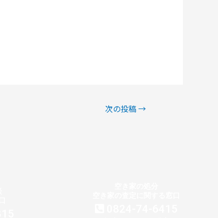
次の投稿
→
空き家の処分
談
空き家の査定に関する窓口
口
0824-74-6415
315