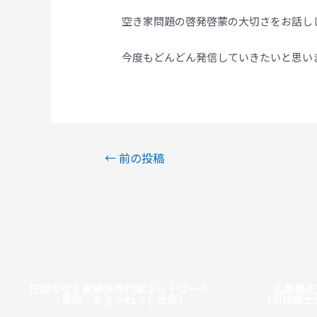
空き家問題の啓発啓蒙の大切さをお話し
今度もどんどん発信していきたいと思い
←
前の投稿
庄原市空き家解決専門家ネットワーク
広島県庄
（通称 あきやねっと庄原）
(司法書士