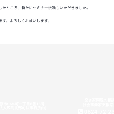
したところ、新たにセミナー依頼もいただきました。
ます。よろしくお願いします。
空き家問題の相
原市中本町一丁目8番16号
社会事業家支援窓
法人広島北部司法事務所内)
0824-72-2