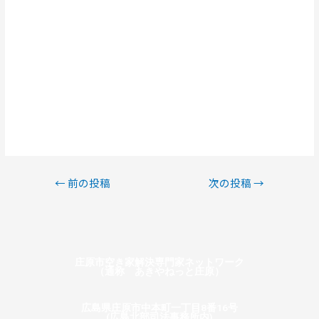
←
前の投稿
次の投稿
→
庄原市空き家解決専門家ネットワーク
（通称 あきやねっと庄原）
広島県庄原市中本町一丁目8番16号
(広島北部司法事務所内)