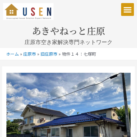
庄原市空き家解決専門ネットワークとは
あきやねっと庄原
庄原市空き家解決専門ネットワーク
ホーム
庄原市
旧庄原市
物件１４：七塚町