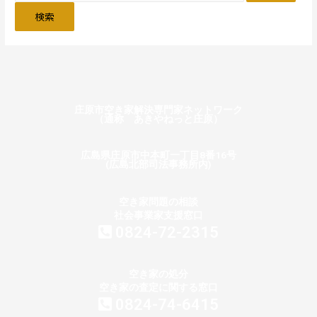
庄原市空き家解決専門家ネットワーク
（通称 あきやねっと庄原）
広島県庄原市中本町一丁目8番16号
(広島北部司法事務所内)
空き家問題の相談
社会事業家支援窓口
0824-72-2315
空き家の処分
空き家の査定に関する窓口
0824-74-6415