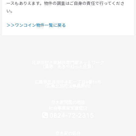
ースもありえます。物件の調査はご自身の責任で行ってくださ
い。
＞＞ワンコイン物件一覧に戻る
庄原市空き家解決専門家ネットワーク
（通称 あきやねっと庄原）
広島県庄原市中本町一丁目8番16号
(広島北部司法事務所内)
空き家問題の相談
社会事業家支援窓口
0824-72-2315
空き家の処分